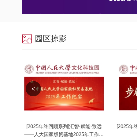
园区掠影
<
键帧丨
[2025年终回顾系列]汇智·赋能·致远
[2025
——人大国家版贸基地2025年工作纪