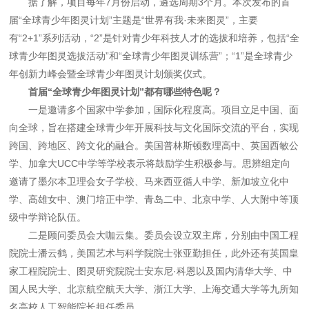
据了解，项目每年7月份启动，遴选周期3个月。本次发布的首
届“全球青少年图灵计划”主题是“世界有我·未来图灵”，主要
有“2+1”系列活动，“2”是针对青少年科技人才的选拔和培养，包括“全
球青少年图灵选拔活动”和“全球青少年图灵训练营”；“1”是全球青少
年创新力峰会暨全球青少年图灵计划颁奖仪式。
首届“全球青少年图灵计划”都有哪些特色呢？
一是邀请多个国家中学参加，国际化程度高。项目立足中国、面
向全球，旨在搭建全球青少年开展科技与文化国际交流的平台，实现
跨国、跨地区、跨文化的融合。美国普林斯顿数理高中、英国西敏公
学、加拿大UCC中学等学校表示将鼓励学生积极参与。思辨组定向
邀请了墨尔本卫理会女子学校、马来西亚循人中学、新加坡立化中
学、高雄女中、澳门培正中学、青岛二中、北京中学、人大附中等顶
级中学辩论队伍。
二是顾问委员会大咖云集。委员会设立双主席，分别由中国工程
院院士潘云鹤，美国艺术与科学院院士张亚勤担任，此外还有英国皇
家工程院院士、图灵研究院院士安东尼·科恩以及国内清华大学、中
国人民大学、北京航空航天大学、浙江大学、上海交通大学等九所知
名高校人工智能院长担任委员。