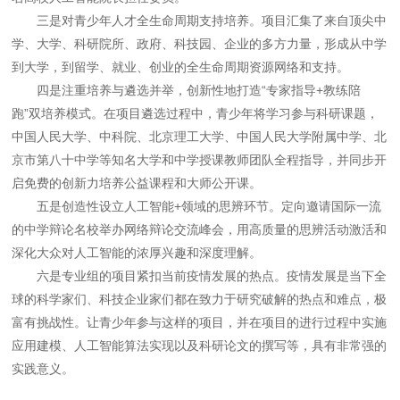
三是对青少年人才全生命周期支持培养。项目汇集了来自顶尖中
学、大学、科研院所、政府、科技园、企业的多方力量，形成从中学
到大学，到留学、就业、创业的全生命周期资源网络和支持。
四是注重培养与遴选并举，创新性地打造“专家指导+教练陪
跑”双培养模式。在项目遴选过程中，青少年将学习参与科研课题，
中国人民大学、中科院、北京理工大学、中国人民大学附属中学、北
京市第八十中学等知名大学和中学授课教师团队全程指导，并同步开
启免费的创新力培养公益课程和大师公开课。
五是创造性设立人工智能+领域的思辨环节。定向邀请国际一流
的中学辩论名校举办网络辩论交流峰会，用高质量的思辨活动激活和
深化大众对人工智能的浓厚兴趣和深度理解。
六是专业组的项目紧扣当前疫情发展的热点。疫情发展是当下全
球的科学家们、科技企业家们都在致力于研究破解的热点和难点，极
富有挑战性。让青少年参与这样的项目，并在项目的进行过程中实施
应用建模、人工智能算法实现以及科研论文的撰写等，具有非常强的
实践意义。