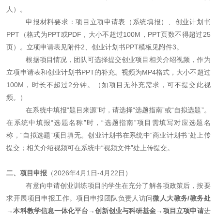
人）。
申报材料要求：项目立项申请表（系统填报）、创业计划书
PPT（格式为PPT或PDF，大小不超过10
0M
，
PPT页数不得超过25
页）。立项申请表见附件2、创业计划书PPT模板见附件3。
根据项目情况，团队可选择提交创业项目相关介绍视频，作为
立项申请表和创业计划书
PPT的补充。视频为
MP4格式，大小不超过
100M
，时长不超过
2分钟。（如项目无补充需求，可不提交此视
频。）
在系统中填报
“题目来源”时，请选择“选题指南”或“自拟选题”。
在系统中填报“选题名称”时，“选题指南”项目需填写对应选题名
称，“自拟选题”项目填无。创业计划书在系统中“商业计划书”处上传
提交；相关介绍视频可在系统中“视频文件”处上传提交。
二、项目申报
（
2026年4月1日-4月22日）
有意向申请创业训练项目的学生在充分了解各项政策后，按要
求开展项目申报工作。项目申报团队负责人访问
微人大教务
/教务处
→本科教学信息一体化平台→创新创业与科研基金→项目立项申请
进